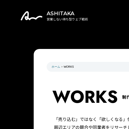
内
容
ASHITAKA
を
営業しない待ち型ウェブ戦術
ス
キ
ッ
プ
ホーム
WORKS
WORKS
制
「売り込む」ではなく「欲しくなる」
周辺エリアの競合や同業者をリサーチ