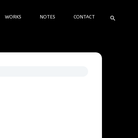
検
WORKS
NOTES
CONTACT
索